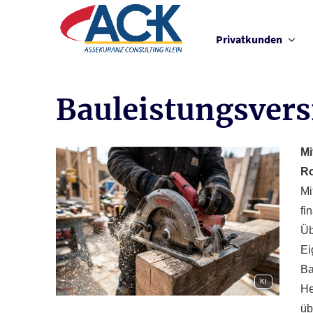
Privatkunden
Bauleistungsver
Mi
R
Mi
fi
Üb
Ei
Ba
KI
He
üb