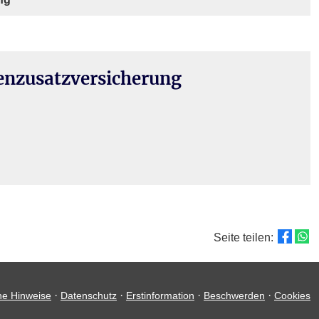
zusatz­ver­si­che­rung
Seite teilen:
·
·
·
·
he Hinweise
Datenschutz
Erstinformation
Beschwerden
Cookies