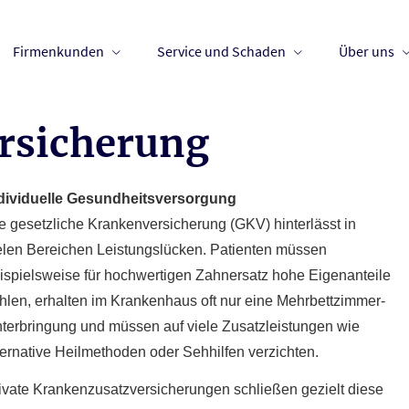
Firmenkunden
Service und Schaden
Über uns
­si­che­rung
dividuelle Gesundheitsversorgung
e gesetzliche Kranken­ver­si­che­rung (GKV) hinterlässt in
elen Bereichen Leistungslücken. Patienten müssen
ispielsweise für hochwertigen Zahnersatz hohe Eigenanteile
hlen, erhalten im Krankenhaus oft nur eine Mehrbettzimmer-
terbringung und müssen auf viele Zusatzleistungen wie
ternative Heilmethoden oder Sehhilfen verzichten.
ivate Kranken­zusatz­ver­si­che­rungen schließen gezielt diese