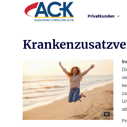
Privatkunden
Kranken­zusatz­ver
In
Di
vi
be
za
Un
al
KI
Pr